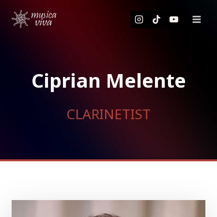
Skip
to
content
Ciprian Melente
CLARINETIST