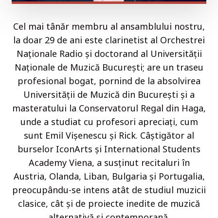
Cel mai tânăr membru al ansamblului nostru,
la doar 29 de ani este clarinetist al Orchestrei
Naţionale Radio şi doctorand al Universităţii
Naţionale de Muzică Bucureşti; are un traseu
profesional bogat, pornind de la absolvirea
Universităţii de Muzică din Bucureşti şi a
masteratului la Conservatorul Regal din Haga,
unde a studiat cu profesori apreciaţi, cum
sunt Emil Vişenescu şi Rick. Câştigător al
burselor IconArts şi International Students
Academy Viena, a susţinut recitaluri în
Austria, Olanda, Liban, Bulgaria şi Portugalia,
preocupându-se intens atât de studiul muzicii
clasice, cât şi de proiecte inedite de muzică
alternativă şi contemporană.